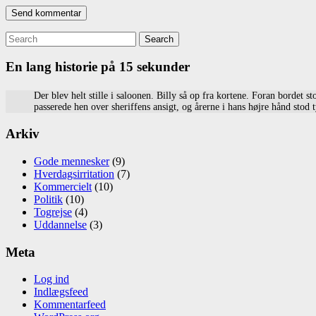
Search
for:
En lang historie på 15 sekunder
Der blev helt stille i saloonen. Billy så op fra kortene. Foran bordet
passerede hen over sheriffens ansigt, og årerne i hans højre hånd st
Arkiv
Gode mennesker
(9)
Hverdagsirritation
(7)
Kommercielt
(10)
Politik
(10)
Togrejse
(4)
Uddannelse
(3)
Meta
Log ind
Indlægsfeed
Kommentarfeed