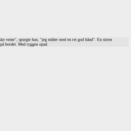
kke vente", spurgte han, "jeg sidder med en ret god hånd". En sitren
e på bordet. Med ryggen opad.