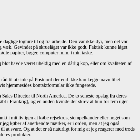
daglige togture til og fra arbejde. Den var ikke dyr, men det var
og væk. Gevindet på skruelåget var ikke godt. Faktisk kunne låget
lødte papirer, bøger, computer m.m. i min taske.
blot havde været uheldig med en dårlig kop, eller om kvaliteten af
d til at stole på Postnord der end ikke kan lægge navn til et
b hvis hjemmesides kontaktformular ikke fungerede.
Sales Director til North America. De to seneste opslag fra deres
t i Frankrig), og en anden kvinde der skrev at hun for fem uger
unkt i mit liv igen at købe rejsekrus, stempelkander eller noget som
 jeg køber af anerkendte mærker, er i orden, men at jeg også
til at svare. Og at det er så naturligt for mig at jeg reagerer med trods
deres produkter.