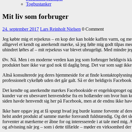
Togbustanker
Close
Mit liv som forbruger
Menu
24.
Lars
24. september 2017
Lars Reinholt Nielsen
0 Comment
september
Reinholt
Jeg købte mig et rejsekrus – en kop der kan holde kaffen varm, og med
2017
Nielsen
alligevel et kendt og anerkendt mærke, så jeg følte mig godt tilpas m
uhindret løftes af – mit rejsekrus var blevet ubrugeligt. Med mindre j
Øv. Nå. Men i en moderne verden kan jeg som forbruger heldigvis klag
produktet bare ikke var god nok til daglig brug. Det var som sagt ikk
Altså konsulterede jeg deres hjemmeside for at finde kontaktoplysning
professionelt cykelløb uden det går galt. Så er der heldigvis Facebook
Det kendte og anerkendte mærkes Facebookside er engelsksproget og wo
kunder var en ubesvaret henvendelse fra en hollænder om hvor hun ku
siden havde henvendt sig her på Facebook, men at de endnu ikke havde
Ikke bare opgav jeg at få spurgt hvad jeg burde kunne forvente af deres
helst andet produkt af samme mærke forsvandt fuldstændig. Og det slo
forventer at mærkerne er åbne for og interesserede i at tale med mig. At 
og afvisning når jeg – som i dette tilfælde – møder en virksomhed der