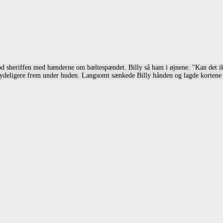
 stod sheriffen med hænderne om bæltespændet. Billy så ham i øjnene. "Kan det i
od tydeligere frem under huden. Langsomt sænkede Billy hånden og lagde korten