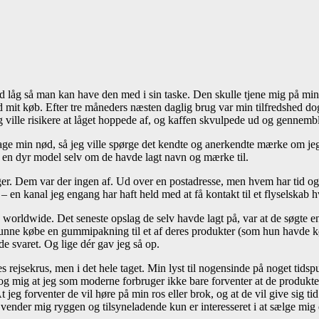
 låg så man kan have den med i sin taske. Den skulle tjene mig på mine 
ed mit køb. Efter tre måneders næsten daglig brug var min tilfredshed d
eg ville risikere at låget hoppede af, og kaffen skvulpede ud og gennemb
e min nød, så jeg ville spørge det kendte og anerkendte mærke om jeg 
e en dyr model selv om de havde lagt navn og mærke til.
er. Dem var der ingen af. Ud over en postadresse, men hvem har tid og rå
 – en kanal jeg engang har haft held med at få kontakt til et flyselska
rldwide. Det seneste opslag de selv havde lagt på, var at de søgte en 
nne købe en gummipakning til et af deres produkter (som hun havde køb
 svaret. Og lige dér gav jeg så op.
 rejsekrus, men i det hele taget. Min lyst til nogensinde på noget tidsp
g mig at jeg som moderne forbruger ikke bare forventer at de produkter
jeg forventer de vil høre på min ros eller brok, og at de vil give sig tid 
 vender mig ryggen og tilsyneladende kun er interesseret i at sælge mig 