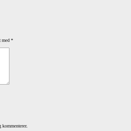
et med
*
eg kommenterer.