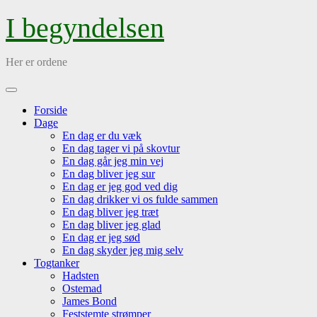
Skip
I begyndelsen
to
content
Her er ordene
Open
Menu
Forside
Dage
En dag er du væk
En dag tager vi på skovtur
En dag går jeg min vej
En dag bliver jeg sur
En dag er jeg god ved dig
En dag drikker vi os fulde sammen
En dag bliver jeg træt
En dag bliver jeg glad
En dag er jeg sød
En dag skyder jeg mig selv
Togtanker
Hadsten
Ostemad
James Bond
Feststemte strømper