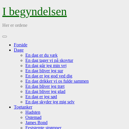
Skip
I begyndelsen
to
content
Her er ordene
Open
Menu
Forside
Dage
En dag er du væk
En dag tager vi på skovtur
En dag går jeg min vej
En dag bliver jeg sur
En dag er jeg god ved dig
En dag drikker vi os fulde sammen
En dag bliver jeg træt
En dag bliver jeg glad
En dag er jeg sød
En dag skyder jeg mig selv
Togtanker
Hadsten
Ostemad
James Bond
Feststemte strømper