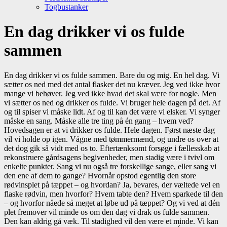
Togbustanker
Close
En dag drikker vi os fulde
Menu
sammen
En dag drikker vi os fulde sammen. Bare du og mig. En hel dag. Vi
sætter os ned med det antal flasker det nu kræver. Jeg ved ikke hvor
mange vi behøver. Jeg ved ikke hvad det skal være for nogle. Men
vi sætter os ned og drikker os fulde. Vi bruger hele dagen på det. Af
og til spiser vi måske lidt. Af og til kan det være vi elsker. Vi synger
måske en sang. Måske alle tre ting på én gang – hvem ved?
Hovedsagen er at vi drikker os fulde. Hele dagen. Først næste dag
vil vi holde op igen. Vågne med tømmermænd, og undre os over at
det dog gik så vidt med os to. Eftertænksomt forsøge i fællesskab at
rekonstruere gårdsagens begivenheder, men stadig være i tvivl om
enkelte punkter. Sang vi nu også tre forskellige sange, eller sang vi
den ene af dem to gange? Hvornår opstod egentlig den store
rødvinsplet på tæppet – og hvordan? Ja, bevares, der væltede vel en
flaske rødvin, men hvorfor? Hvem tabte den? Hvem sparkede til den
– og hvorfor nåede så meget at løbe ud på tæppet? Og vi ved at dén
plet fremover vil minde os om den dag vi drak os fulde sammen.
Den kan aldrig gå væk. Til stadighed vil den være et minde. Vi kan