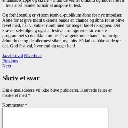
at danse, klappe og skråle – indtil de vælter omkuld og falder i søvn
– hvis altså bandet formår at anspore til fest.
Og forhåbentlig er vi som festival-publikum åbne for nye impulser.
Åbne for at give hidtil ukendte bands en chance og åbne for at blive
revet med, når vi vakler rundt med for meget fadøl i kroppen. Det
kræver selvfølgelig også at festivalarrangørerne tør variere
programmet så det ikke kun består af genkomne bands fra forrige
århundrede og de allermest sikre, nye hits. Så lad os håbe at de tør
det. God festival, hvor end du tager hen!
Jazzfestival
Riverboat
Indlægsnavigation
Previous
Previous
Next
post:
Next
post:
Skriv et svar
Din e-mailadresse vil ikke blive publiceret.
Krævede felter er
markeret med
*
Kommentar
*