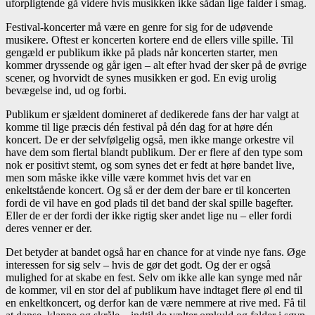
uforpligtende gå videre hvis musikken ikke sådan lige falder i smag.
Festival-koncerter må være en genre for sig for de udøvende
musikere. Oftest er koncerten kortere end de ellers ville spille. Til
gengæld er publikum ikke på plads når koncerten starter, men
kommer dryssende og går igen – alt efter hvad der sker på de øvrige
scener, og hvorvidt de synes musikken er god. En evig urolig
bevægelse ind, ud og forbi.
Publikum er sjældent domineret af dedikerede fans der har valgt at
komme til lige præcis dén festival på dén dag for at høre dén
koncert. De er der selvfølgelig også, men ikke mange orkestre vil
have dem som flertal blandt publikum. Der er flere af den type som
nok er positivt stemt, og som synes det er fedt at høre bandet live,
men som måske ikke ville være kommet hvis det var en
enkeltstående koncert. Og så er der dem der bare er til koncerten
fordi de vil have en god plads til det band der skal spille bagefter.
Eller de er der fordi der ikke rigtig sker andet lige nu – eller fordi
deres venner er der.
Det betyder at bandet også har en chance for at vinde nye fans. Øge
interessen for sig selv – hvis de gør det godt. Og der er også
mulighed for at skabe en fest. Selv om ikke alle kan synge med når
de kommer, vil en stor del af publikum have indtaget flere øl end til
en enkeltkoncert, og derfor kan de være nemmere at rive med. Få til