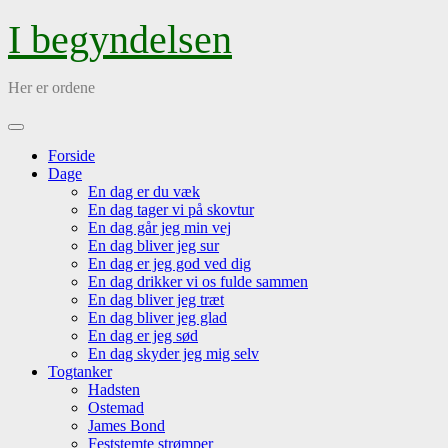
Skip
I begyndelsen
to
content
Her er ordene
Open
Menu
Forside
Dage
En dag er du væk
En dag tager vi på skovtur
En dag går jeg min vej
En dag bliver jeg sur
En dag er jeg god ved dig
En dag drikker vi os fulde sammen
En dag bliver jeg træt
En dag bliver jeg glad
En dag er jeg sød
En dag skyder jeg mig selv
Togtanker
Hadsten
Ostemad
James Bond
Feststemte strømper