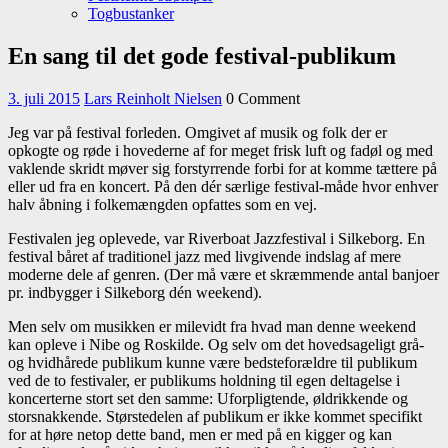
Togbustanker
Close
En sang til det gode festival-publikum
Menu
3.
Lars
3. juli 2015
Lars Reinholt Nielsen
0 Comment
juli
Reinholt
Jeg var på festival forleden. Omgivet af musik og folk der er
2015
Nielsen
opkogte og røde i hovederne af for meget frisk luft og fadøl og med
vaklende skridt møver sig forstyrrende forbi for at komme tættere på
eller ud fra en koncert. På den dér særlige festival-måde hvor enhver
halv åbning i folkemængden opfattes som en vej.
Festivalen jeg oplevede, var Riverboat Jazzfestival i Silkeborg. En
festival båret af traditionel jazz med livgivende indslag af mere
moderne dele af genren. (Der må være et skræmmende antal banjoer
pr. indbygger i Silkeborg dén weekend).
Men selv om musikken er milevidt fra hvad man denne weekend
kan opleve i Nibe og Roskilde. Og selv om det hovedsageligt grå-
og hvidhårede publikum kunne være bedsteforældre til publikum
ved de to festivaler, er publikums holdning til egen deltagelse i
koncerterne stort set den samme: Uforpligtende, øldrikkende og
storsnakkende. Størstedelen af publikum er ikke kommet specifikt
for at høre netop dette band, men er med på en kigger og kan