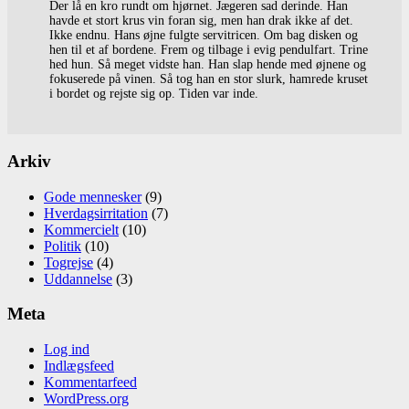
Der lå en kro rundt om hjørnet. Jægeren sad derinde. Han
havde et stort krus vin foran sig, men han drak ikke af det.
Ikke endnu. Hans øjne fulgte servitricen. Om bag disken og
hen til et af bordene. Frem og tilbage i evig pendulfart. Trine
hed hun. Så meget vidste han. Han slap hende med øjnene og
fokuserede på vinen. Så tog han en stor slurk, hamrede kruset
i bordet og rejste sig op. Tiden var inde.
Arkiv
Gode mennesker
(9)
Hverdagsirritation
(7)
Kommercielt
(10)
Politik
(10)
Togrejse
(4)
Uddannelse
(3)
Meta
Log ind
Indlægsfeed
Kommentarfeed
WordPress.org