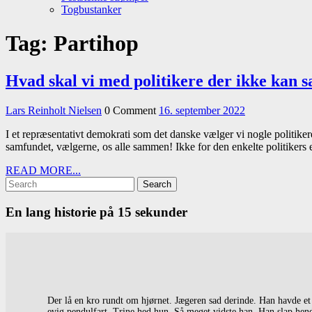
Togbustanker
Close
Tag:
Partihop
Menu
Hvad skal vi med politikere der ikke kan
Lars
16.
Lars Reinholt Nielsen
0 Comment
16. september 2022
Reinholt
september
I et repræsentativt demokrati som det danske vælger vi nogle politiker
Nielsen
2022
samfundet, vælgerne, os alle sammen! Ikke for den enkelte politikers
READ
READ MORE...
Search
MORE...
for:
En lang historie på 15 sekunder
Der lå en kro rundt om hjørnet. Jægeren sad derinde. Han havde et s
evig pendulfart. Trine hed hun. Så meget vidste han. Han slap hend