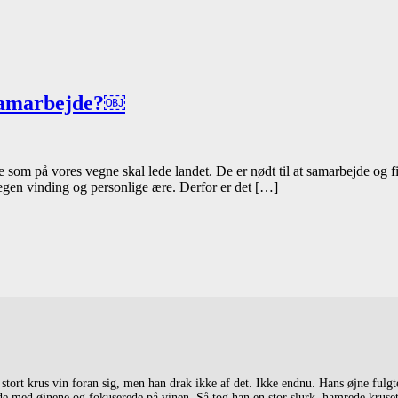
Hvad
 samarbejde?￼
skal
vi
med
e som på vores vegne skal lede landet. De er nødt til at samarbejde og f
 egen vinding og personlige ære. Derfor er det […]
politikere
der
ikke
kan
samarbejde?
￼
tort krus vin foran sig, men han drak ikke af det. Ikke endnu. Hans øjne fulgte
e med øjnene og fokuserede på vinen. Så tog han en stor slurk, hamrede kruset i