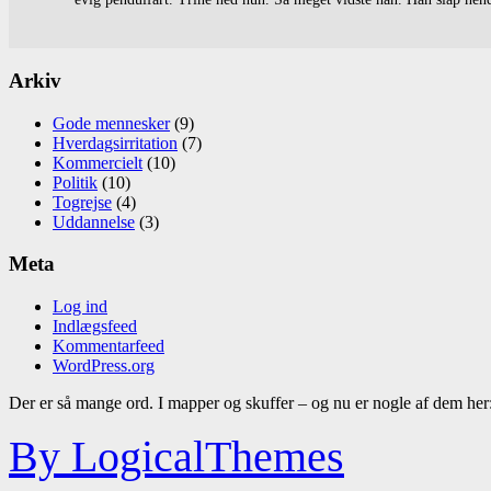
Arkiv
Gode mennesker
(9)
Hverdagsirritation
(7)
Kommercielt
(10)
Politik
(10)
Togrejse
(4)
Uddannelse
(3)
Meta
Log ind
Indlægsfeed
Kommentarfeed
WordPress.org
Der er så mange ord. I mapper og skuffer – og nu er nogle af dem her
By LogicalThemes