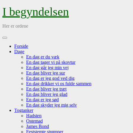
Skip
I begyndelsen
to
content
Her er ordene
Open
Menu
Forside
Dage
En dag er du væk
En dag tager vi på skovtur
En dag går jeg min vej
En dag bliver jeg sur
En dag er jeg god ved dig
En dag drikker vi os fulde sammen
En dag bliver jeg træt
En dag bliver jeg glad
En dag er jeg sød
En dag skyder jeg mig selv
Togtanker
Hadsten
Ostemad
James Bond
Feststemte strømper