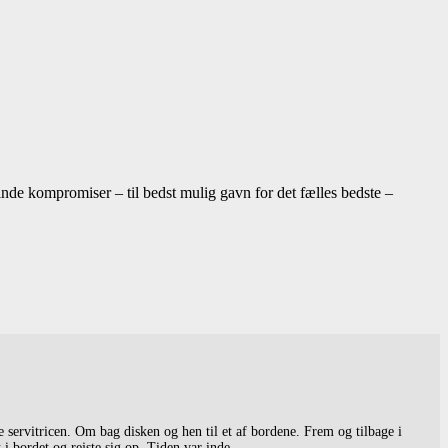
inde kompromiser – til bedst mulig gavn for det fælles bedste –
 servitricen. Om bag disken og hen til et af bordene. Frem og tilbage i
 bordet og rejste sig op. Tiden var inde.